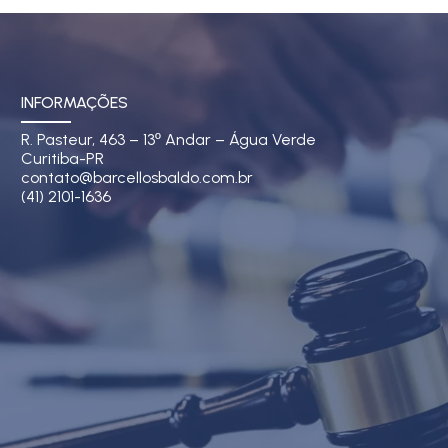
INFORMAÇÕES
R. Pasteur, 463 – 13
Andar – Água Verde
º
Curitiba-PR
contato@barcellosbaldo.com.br
(41) 2101-1636
o