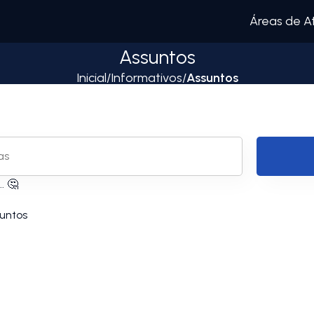
Áreas de A
Assuntos
Inicial
/
Informativos
/
Assuntos
. 🤔
untos